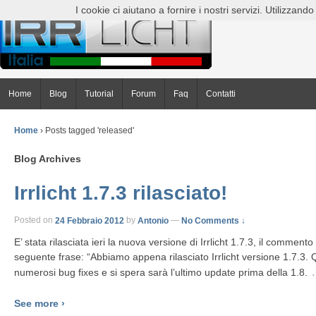
I cookie ci aiutano a fornire i nostri servizi. Utilizzando t
Home
Blog
Tutorial
Forum
Faq
Contatti
Home
›
Posts tagged 'released'
Blog Archives
Irrlicht 1.7.3 rilasciato!
Posted on
24 Febbraio 2012
by
Antonio
—
No Comments ↓
E’ stata rilasciata ieri la nuova versione di Irrlicht 1.7.3, il commento s
seguente frase: “Abbiamo appena rilasciato Irrlicht versione 1.7.3.
numerosi bug fixes e si spera sarà l’ultimo update prima della 1.8.
See more ›