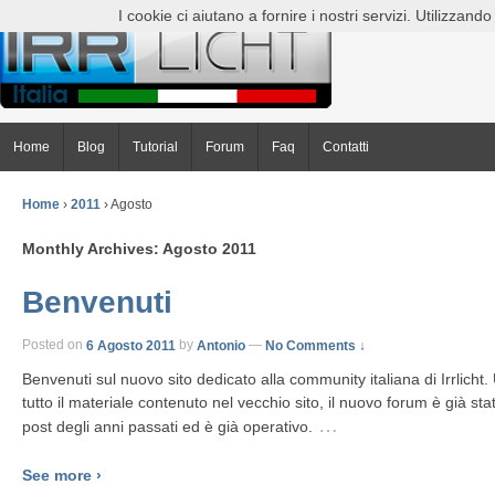
I cookie ci aiutano a fornire i nostri servizi. Utilizzando t
Home
Blog
Tutorial
Forum
Faq
Contatti
Home
›
2011
›
Agosto
Monthly Archives:
Agosto 2011
Benvenuti
Posted on
6 Agosto 2011
by
Antonio
—
No Comments ↓
Benvenuti sul nuovo sito dedicato alla community italiana di Irrlicht.
tutto il materiale contenuto nel vecchio sito, il nuovo forum è già sta
…
post degli anni passati ed è già operativo.
See more ›