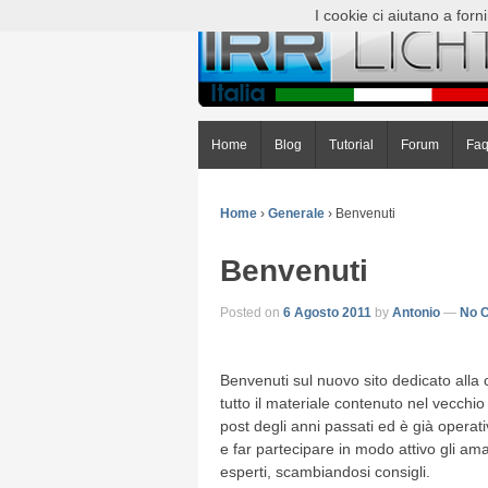
I cookie ci aiutano a fornir
Home
Blog
Tutorial
Forum
Fa
Home
›
Generale
›
Benvenuti
Benvenuti
Posted on
6 Agosto 2011
by
Antonio
—
No 
Benvenuti sul nuovo sito dedicato alla c
tutto il materiale contenuto nel vecchio 
post degli anni passati ed è già opera
e far partecipare in modo attivo gli ama
esperti, scambiandosi consigli.