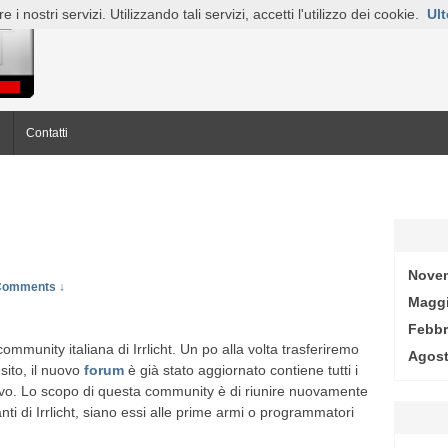
e i nostri servizi. Utilizzando tali servizi, accetti l'utilizzo dei cookie.
Ult
q
Contatti
Nove
Comments ↓
Maggi
Febbr
ommunity italiana di Irrlicht. Un po alla volta trasferiremo
Agost
sito, il nuovo
forum
è già stato aggiornato contiene tutti i
tivo. Lo scopo di questa community è di riunire nuovamente
nti di Irrlicht, siano essi alle prime armi o programmatori