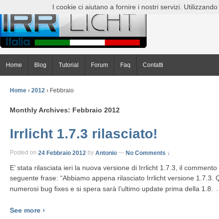
I cookie ci aiutano a fornire i nostri servizi. Utilizzando t
Home
Blog
Tutorial
Forum
Faq
Contatti
Home
›
2012
›
Febbraio
Monthly Archives:
Febbraio 2012
Irrlicht 1.7.3 rilasciato!
Posted on
24 Febbraio 2012
by
Antonio
—
No Comments ↓
E’ stata rilasciata ieri la nuova versione di Irrlicht 1.7.3, il commento s
seguente frase: “Abbiamo appena rilasciato Irrlicht versione 1.7.3.
numerosi bug fixes e si spera sarà l’ultimo update prima della 1.8.
See more ›